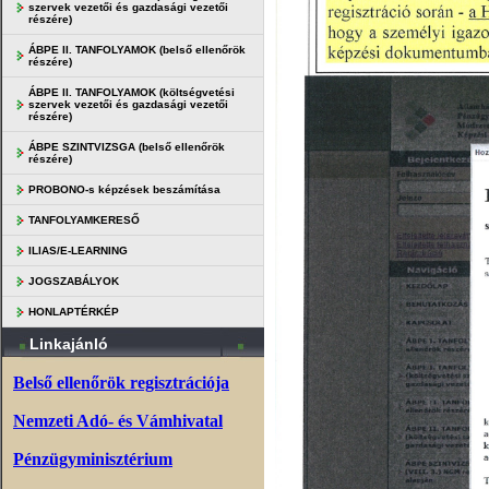
szervek vezetői és gazdasági vezetői
részére)
ÁBPE II. TANFOLYAMOK (belső ellenőrök
részére)
ÁBPE II. TANFOLYAMOK (költségvetési
szervek vezetői és gazdasági vezetői
részére)
ÁBPE SZINTVIZSGA (belső ellenőrök
részére)
PROBONO-s képzések beszámítása
TANFOLYAMKERESŐ
ILIAS/E-LEARNING
JOGSZABÁLYOK
HONLAPTÉRKÉP
Linkajánló
Belső ellenőrök regisztrációja
Nemzeti Adó- és Vámhivatal
Pénzügyminisztérium