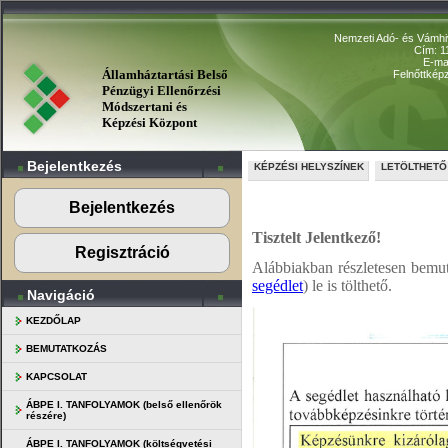
Nemzeti Adó- és Vámhiv
Cím: 1
E-ma
Államháztartási Belső
Felnőttkép
Pénzügyi Ellenőrzési
Módszertani és
Képzési Központ
Bejelentkezés
KÉPZÉSI HELYSZÍNEK
LETÖLTHET
Bejelentkezés
Tisztelt Jelentkező!
Regisztráció
A
lábbiakban részletesen bemut
segédlet
)
le is tölthető.
Navigáció
KEZDŐLAP
BEMUTATKOZÁS
KAPCSOLAT
ÁBPE I. TANFOLYAMOK (belső ellenőrök
részére)
ÁBPE I. TANFOLYAMOK (költségvetési