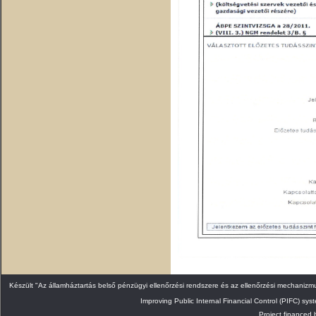
Készült "Az államháztartás belső pénzügyi ellenőrzési rendszere és az ellenőrzési mechaniz
Improving Public Internal Financial Control (PIFC) sys
Project finance