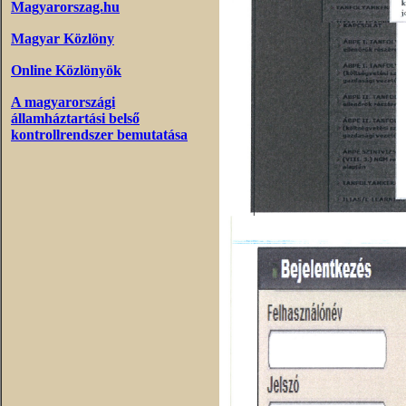
Magyarorszag.hu
Magyar Közlöny
Online Közlönyök
A magyarországi
államháztartási belső
kontrollrendszer bemutatása