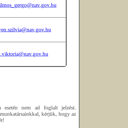
vilmos_gergo@nav.gov.hu
yen.szilvia@nav.gov.hu
o.viktoria@nav.gov.hu
a esetén nem ad foglalt jelzést.
 munkatársainkkal, kérjük, hogy az
t!