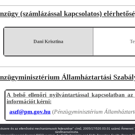
nzügy (számlázással kapcsolatos) elérhetősé
Dani Krisztina
Te
nzügyminisztérium Államháztartási Szabály
A belső ellenőri nyilvántartással kapcsolatban az
információt kérni:
aszf@pm.gov.hu
(
Pénzügyminisztérium Államháztartá
endszere és az ellenőrzési mechanizmusok fejlesztése" című, 2005/17/520.03.01 számú Átmeneti 
társfinanszírozta.