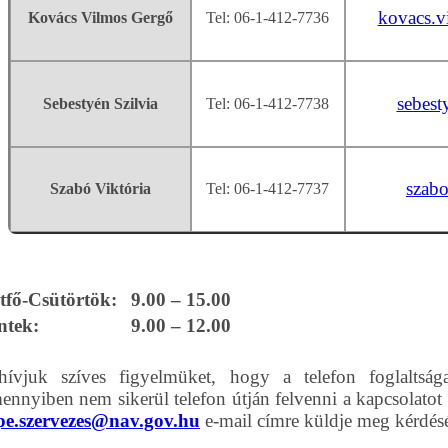
kovacs.
Kovács Vilmos Gergő
Tel: 06-1-412-77
36
sebest
Sebestyén Szilvia
Tel:
06-1-412-7738
szab
Szabó Viktória
Tel: 
06-1-412-7737
tfő-Csütörtök:
9.00 – 15.00
ntek:
9.00 – 12.00
hívjuk szíves figyelmüket, hogy a telefon foglaltság
nnyiben nem sikerül telefon útján felvenni a kapcsolatot
pe.szervezes@nav.gov.hu
e-mail címre küldje meg kérdésé