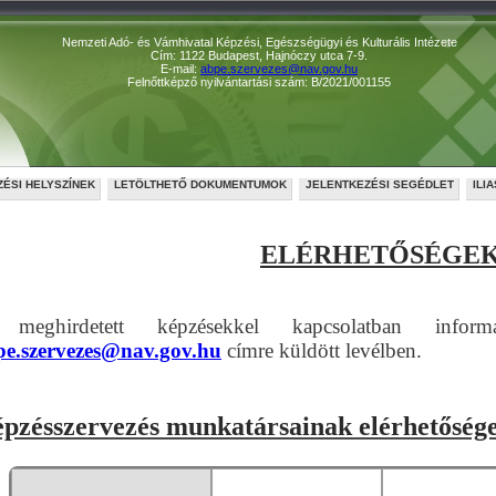
Nemzeti Adó- és Vámhivatal Képzési, Egészségügyi és Kulturális Intézete
Cím: 1122 Budapest, Hajnóczy utca 7-9.
E-mail:
abpe.szervezes@nav.gov.hu
Felnőttképző nyilvántartási szám: B/2021/001155
ZÉSI HELYSZÍNEK
LETÖLTHETŐ DOKUMENTUMOK
JELENTKEZÉSI SEGÉDLET
ILI
ELÉRHETŐSÉGE
meghirdetett képzésekkel kapcsolatban infor
pe.szervezes@nav.gov.hu
címre küldött levélben.
pzésszervezés munkatársainak elérhetősége