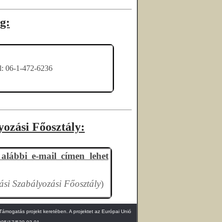
g:
l: 06-1-472-6236
ozási Főosztály:
 alábbi e-mail címen lehet
si Szabályozási Főosztály
)
Támogatás projekt keretében. A projektet az Európai Unió