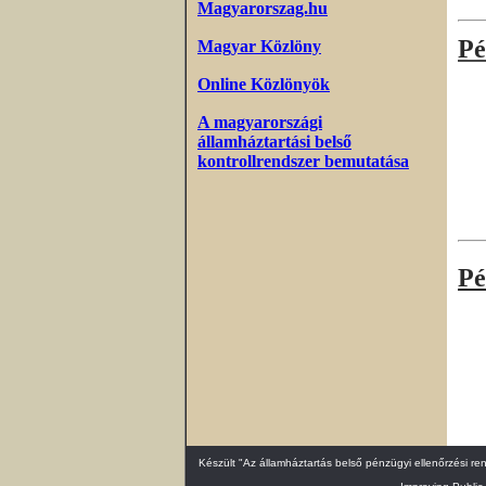
Magyarorszag.hu
Pé
Magyar Közlöny
Online Közlönyök
A magyarországi
államháztartási belső
kontrollrendszer bemutatása
Pé
Készült "Az államháztartás belső pénzügyi ellenőrzési r