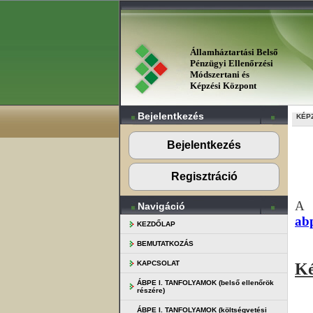
Államháztartási Belső
Pénzügyi Ellenőrzési
Módszertani és
Képzési Központ
Bejelentkezés
KÉP
Bejelentkezés
Regisztráció
A 
Navigáció
ab
KEZDŐLAP
BEMUTATKOZÁS
KAPCSOLAT
Ké
ÁBPE I. TANFOLYAMOK (belső ellenőrök
részére)
ÁBPE I. TANFOLYAMOK (költségvetési