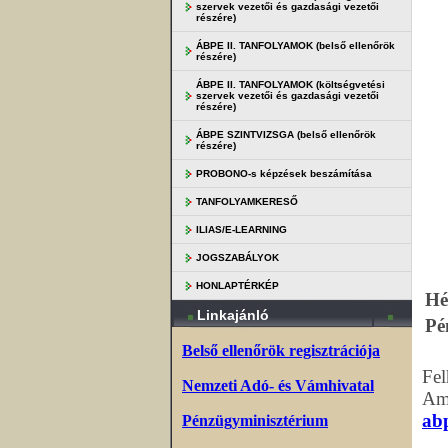
szervek vezetői és gazdasági vezetői
részére)
ÁBPE II. TANFOLYAMOK (belső ellenőrök
részére)
ÁBPE II. TANFOLYAMOK (költségvetési
szervek vezetői és gazdasági vezetői
részére)
ÁBPE SZINTVIZSGA (belső ellenőrök
részére)
PROBONO-s képzések beszámítása
TANFOLYAMKERESŐ
ILIAS/E-LEARNING
JOGSZABÁLYOK
HONLAPTÉRKÉP
Hé
Linkajánló
Pé
Belső ellenőrök regisztrációja
Fel
Nemzeti Adó- és Vámhivatal
Ame
ab
Pénzügyminisztérium