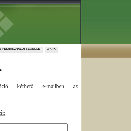
AS FELHASZNÁLÓI SEGÉDLET
GY.I.K.
K
máció kérhető e-mailben az
i: